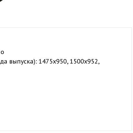
ло
ода выпуска):
1475x950, 1500x952,