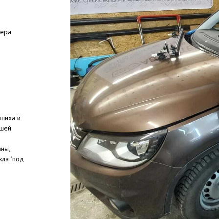
тера
ашиха и
ешей
аны,
кла "под