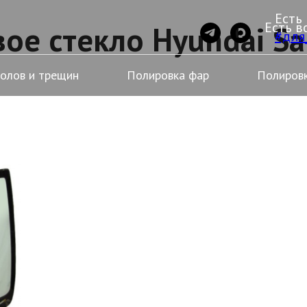
Есть
Есть в
ое стекло Hyundai Sa
#для
колов и трещин
Полировка фар
Полировк