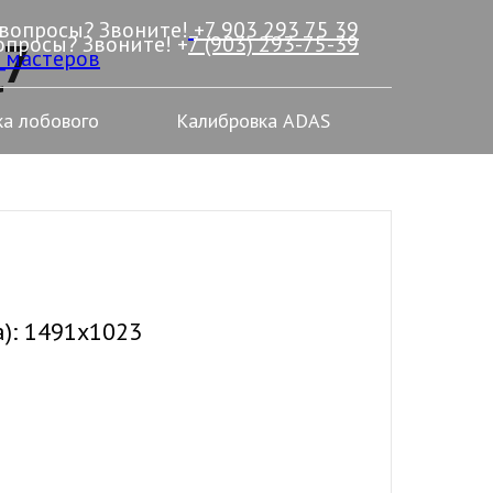
 вопросы? Звоните!
+7 903 293 75 39
опросы? Звоните! +
7 (903) 293-75-39
Q7
_мастеров
а лобового
Калибровка ADAS
а): 1491x1023