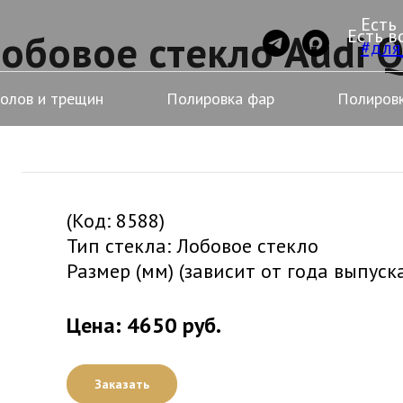
Есть
Есть в
обовое стекло Audi 
#для
колов и трещин
Полировка фар
Полировк
(Код: 8588)
Тип стекла: Лобовое стекло
Размер (мм) (зависит от года выпуск
Цена: 4650 руб.
Заказать