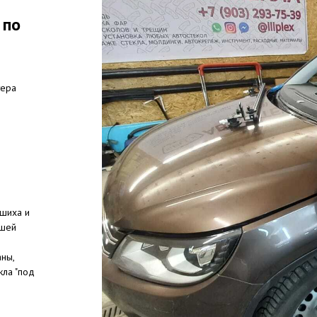
 по
тера
ашиха и
ешей
аны,
кла "под