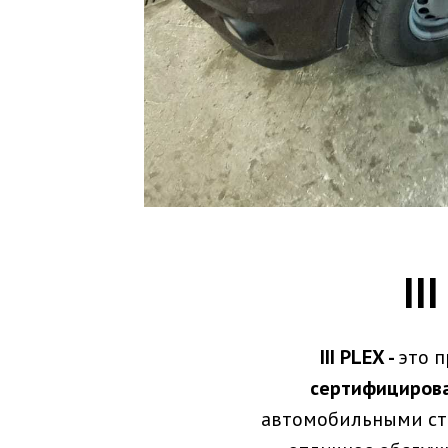
II
III PLEX -
это 
сертифициров
автомобильными сте