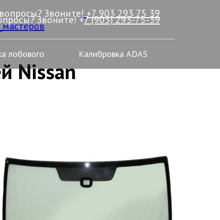
 вопросы? Звоните!
+7 903 293 75 39
опросы? Звоните! +
7 (903) 293-75-39
_мастеров
а лобового
Калибровка ADAS
й Nissan