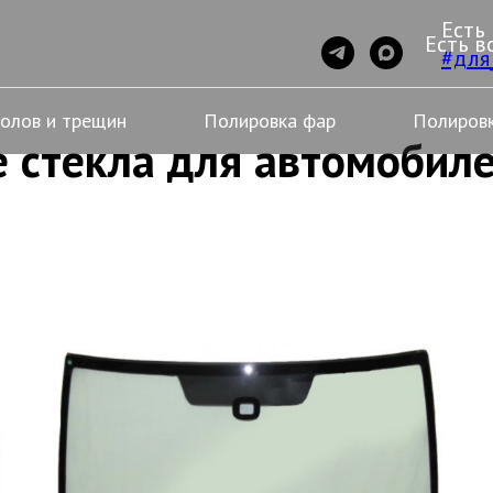
Есть
Есть в
#для
колов и трещин
Полировка фар
Полировк
 стекла для автомобиле