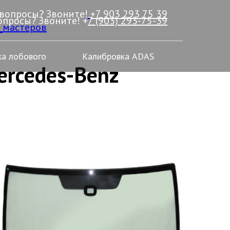
 вопросы? Звоните!
+7 903 293 75 39
опросы? Звоните! +
7 (903) 293-75-39
_мастеров
а лобового
Калибровка ADAS
ercedes-Benz