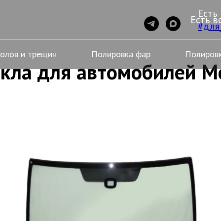
Есть
Есть в
#для
колов и трещин
Полировка фар
Полировк
кла для автомобилей M