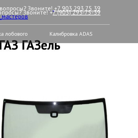
 вопросы? Звоните!
+7 903 293 75 39
опросы? Звоните! +
7 (903) 293-75-39
_мастеров
а лобового
Калибровка ADAS
ГАЗ ГАЗель