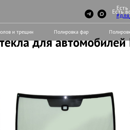
Есть
Есть в
#для
колов и трещин
Полировка фар
Полировк
текла для автомобилей 